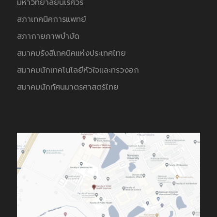
มหาวิทยาลัยนเรศวร
สภาเทคนิคการแพทย์
สภากายภาพบำบัด
สมาคมรังสีเทคนิคแห่งประเทศไทย
สมาคมนักเทคโนโลยีหัวใจและทรวงอก
สมาคมนักทัศนมาตรศาสตร์ไทย