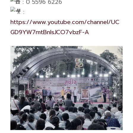
: 0 5596 6226
:
https://www.youtube.com/channel/UC
GD9YW7mtBnlsJCO7vbzF-A