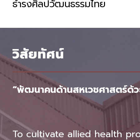
ธำรงศิลปวัฒนธรรมไทย
วิสัยทัศน์
“พัฒนาคนด้านสหเวชศาสตร์ด้วยท
To cultivate allied health pr