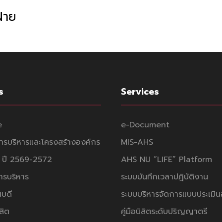
ฝ่าย
s
Services
e
e-Document
ารบริหารและโครงสร้างองค์กร
MIS-AHS
 ปี 2569-2572
AHS NU “LIFE” Platform
รบริหาร
ระบบบันทึกเวลาปฎิบัติงาน
บดี
ระบบบริหารจัดการแบบประเมิน
สิต
คู่มือนิสิตระดับปริญญาตรี