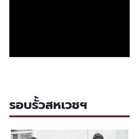
รอบรั้วสหเวชฯ