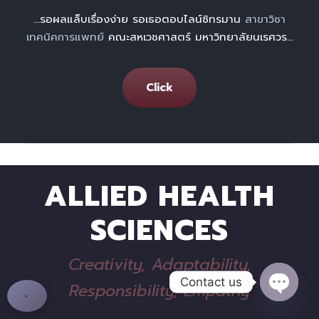
…รอผลแล็บเรื่องง่าย รอเธอตอบไลน์ซิทรมาน
สาขาวิชา
เทคนิคการแพทย์
คณะสหเวชศาสตร์ มหาวิทยาลัยนเรศวร…
Click
ALLIED HEALTH
SCIENCES
Creativity, Adaptability,
Contact us
Responsibility, Empathy
O