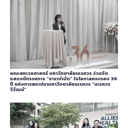
คณะสหเวชศาสตร์ มหาวิทยาลัยนเรศวร ร่วมจัด
แสดงนิทรรศการ “ธาราบำบัด” ในโอกาสครบรอบ 36
ปี แห่งการสถาปนามหาวิทยาลัยนเรศวร “นเรศวร
วิวัฒน์”