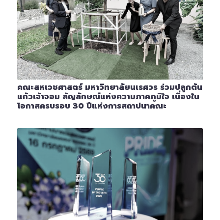
คณะสหเวชศาสตร์ มหาวิทยาลัยนเรศวร ร่วมปลูกต้น
แก้วเจ้าจอม สัญลักษณ์แห่งความภาคภูมิใจ เนื่องใน
โอกาสครบรอบ 30 ปีแห่งการสถาปนาคณะ