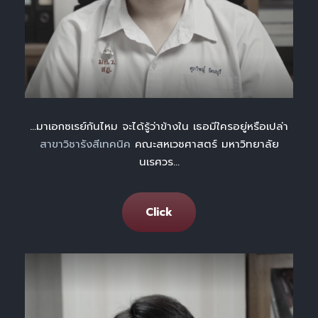
…มาเอกซเรย์กันไหม จะได้รู้ว่าข้างใน เธอมีใครอยู่หรือเปล่า
สาขาวิชารังสีเทคนิค
คณะสหเวชศาสตร์ มหาวิทยาลัย
นเรศวร
…
Click